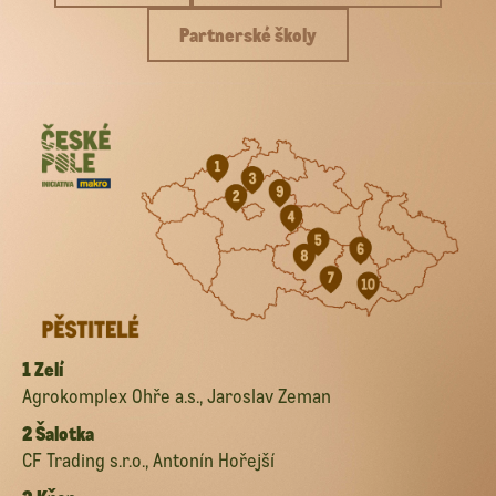
Partnerské školy
1 Zelí
Agrokomplex Ohře a.s., Jaroslav Zeman
2 Šalotka
CF Trading s.r.o., Antonín Hořejší