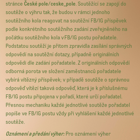
stránce
České pole
/
ceske_pole
. Soutěžící se zapojí do
soutěže o výhru tak, že budou v rámci jednoho
soutěžního kola reagovat na soutěžní FB/IG příspěvek
podle konkrétního soutěžního zadání zveřejněného na
počátku soutěžního kola v FB/IG postu pořadatele.
Podstatou soutěží je přitom zpravidla zasílání správných
odpovědí na soutěžní dotazy, případně originálních
odpovědi dle zadání pořadatele. Z originálních odpovědí
odborná porota ve složení zaměstnanců pořadatele
vybírá vítězný příspěvek; v případě soutěže o správnou
odpověď vítězí taková odpověď, která je k příslušnému
FB/IG postu připojena v pořadí, které určí pořadatel.
Přesnou mechaniku každé jednotlivé soutěže pořadatel
popíše ve FB/IG postu vždy při vyhlášení každé jednotlivé
soutěže.
Oznámení a předání výher:
Pro oznámení výher