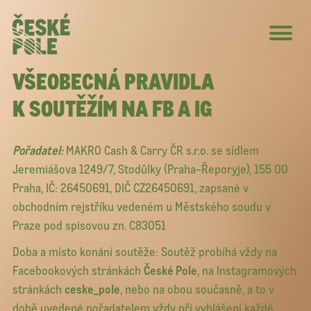
VŠEOBECNÁ PRAVIDLA
K SOUTĚŽÍM NA FB A IG
Pořadatel:
MAKRO Cash & Carry ČR s.r.o. se sídlem
Jeremiášova 1249/7, Stodůlky (Praha-Řeporyje), 155 00
Praha, IČ: 26450691, DIČ CZ26450691, zapsané v
obchodním rejstříku vedeném u Městského soudu v
Praze pod spisovou zn. C83051
Doba a místo konání soutěže: Soutěž probíhá vždy na
Facebookových stránkách
České Pole
, na Instagramových
stránkách
ceske_pole
, nebo na obou současně, a to v
době uvedené pořadatelem vždy při vyhlášení každé