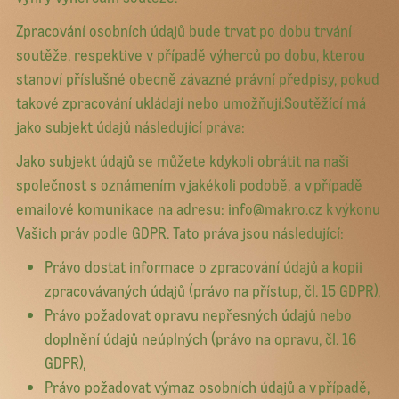
Zpracování osobních údajů bude trvat po dobu trvání
soutěže, respektive v případě výherců po dobu, kterou
stanoví příslušné obecně závazné právní předpisy, pokud
takové zpracování ukládají nebo umožňují.Soutěžící má
jako subjekt údajů následující práva:
Jako subjekt údajů se můžete kdykoli obrátit na naši
společnost s oznámením v jakékoli podobě, a v případě
emailové komunikace na adresu: info@makro.cz k výkonu
Vašich práv podle GDPR. Tato práva jsou následující:
Právo dostat informace o zpracování údajů a kopii
zpracovávaných údajů (právo na přístup, čl. 15 GDPR),
Právo požadovat opravu nepřesných údajů nebo
doplnění údajů neúplných (právo na opravu, čl. 16
GDPR),
Právo požadovat výmaz osobních údajů a v případě,