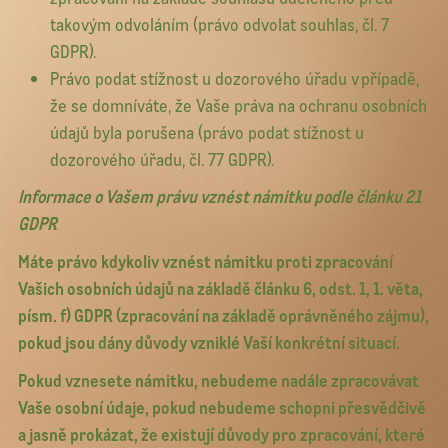
takovým odvoláním (právo odvolat souhlas, čl. 7
GDPR).
Právo podat stížnost u dozorového úřadu v případě,
že se domníváte, že Vaše práva na ochranu osobních
údajů byla porušena (právo podat stížnost u
dozorového úřadu, čl. 77 GDPR).
Informace o Vašem právu vznést námitku podle článku 21
GDPR
Máte právo kdykoliv vznést námitku proti zpracování
Vašich osobních údajů na základě článku 6, odst. 1, 1. věta,
písm. f) GDPR (zpracování na základě oprávněného zájmu),
pokud jsou dány důvody vzniklé Vaší konkrétní situací.
Pokud vznesete námitku, nebudeme nadále zpracovávat
Vaše osobní údaje, pokud nebudeme schopni přesvědčivě
a jasně prokázat, že existují důvody pro zpracování, které