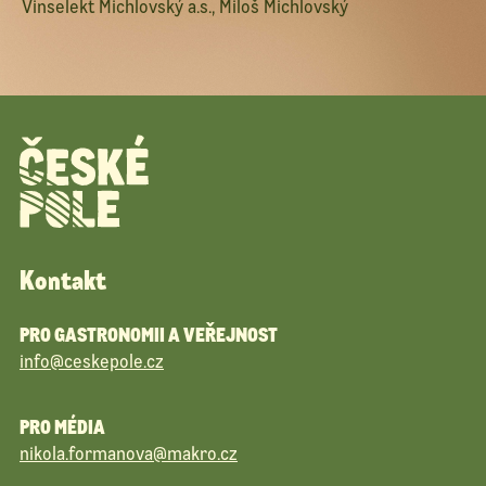
Vinselekt Michlovský a.s., Miloš Michlovský
Kontakt
PRO GASTRONOMII A VEŘEJNOST
info@ceskepole.cz
PRO MÉDIA
nikola.formanova@makro.cz