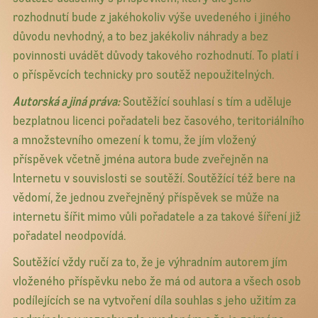
rozhodnutí bude z jakéhokoliv výše uvedeného i jiného
důvodu nevhodný, a to bez jakékoliv náhrady a bez
povinnosti uvádět důvody takového rozhodnutí. To platí i
o příspěvcích technicky pro soutěž nepoužitelných.
Autorská a jiná práva:
Soutěžící souhlasí s tím a uděluje
bezplatnou licenci pořadateli bez časového, teritoriálního
a množstevního omezení k tomu, že jím vložený
příspěvek včetně jména autora bude zveřejněn na
Internetu v souvislosti se soutěží. Soutěžící též bere na
vědomí, že jednou zveřejněný příspěvek se může na
internetu šířit mimo vůli pořadatele a za takové šíření již
pořadatel neodpovídá.
Soutěžící vždy ručí za to, že je výhradním autorem jím
vloženého příspěvku nebo že má od autora a všech osob
podílejících se na vytvoření díla souhlas s jeho užitím za