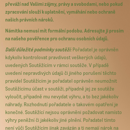
převáží nad Vašimi zájmy, právy a svobodami, nebo pokud
zpracování slouží k uplatnění, vymáhání nebo ochraně
našich právních nároků.
Námitka nemusí mít formální podobu. Adresujte ji prosím
na našeho pověřence pro ochranu osobních údajů.
Další důležité podmínky soutěží:
Pořadatel je oprávněn
kdykoliv kontrolovat pravdivost veškerých údajů,
uvedených Soutěžícím v rámci soutěže. V případě
uvedení nepravdivých údajů či jiného porušení těchto
pravidel Soutěžícím je pořadatel oprávněn neumožnit
Soutěžícímu účast v soutěži, případně jej ze soutěže
vyloučit, případně mu nevydat výhru, a to bez jakékoliv
náhrady. Rozhodnutí pořadatele o takovém opatření je
konečné. Soutěžící nejsou oprávněni požadovat namísto
výhry peněžní či jakékoliv jiné plnění. Pořadatel tímto
není vůči Soutěžícím jinak zavázán a ti nemají nárok na