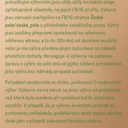
jednotlivým výhercům jsou vždy užity kontaktní údaje
zpřístupněné účastníky na jejich FB/IG profilu. Výherci
jsou zároveň zveřejněni na FB/IG stránce
České
pole
/
ceske_pole
u příslušného soutěžního postu. Výhry
jsou zasílány přepravní společností na výhercem
sdělenou adresu, a to do 30ti dnů od skončení soutěže
nebo je mu výhra předána jiným způsobem na základě
předchozí dohody. Nereaguje-li výherce na zaslanou
zprávu o výhře do pěti dnů od jejího sdělení pořadatelem,
jeho výhra bez náhrady propadá pořadateli.
Pořadatel neodpovídá za ztrátu, poškození či nedoručení
výher. Výherce nemá nárok na jinou výhru od pořadatele,
než která byla uvedena při vyhlášení každé jednotlivé
soutěže. V případě, že je výhrou konkrétní produkt ze
sortimentu pořadatele, podléhá toto zboží stejné záruční
době jako v případě zakoupení fyzickou osobou.