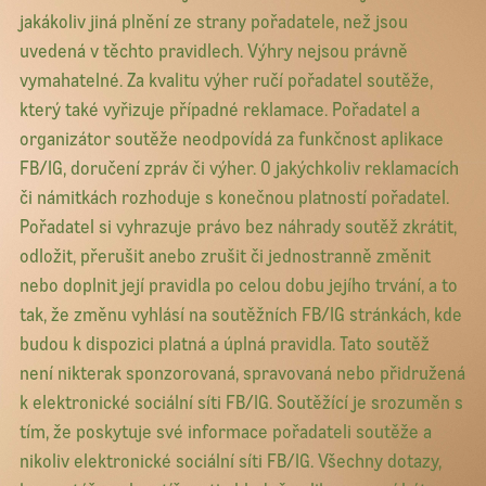
jakákoliv jiná plnění ze strany pořadatele, než jsou
uvedená v těchto pravidlech. Výhry nejsou právně
vymahatelné. Za kvalitu výher ručí pořadatel soutěže,
který také vyřizuje případné reklamace. Pořadatel a
organizátor soutěže neodpovídá za funkčnost aplikace
FB/IG, doručení zpráv či výher. O jakýchkoliv reklamacích
či námitkách rozhoduje s konečnou platností pořadatel.
Pořadatel si vyhrazuje právo bez náhrady soutěž zkrátit,
odložit, přerušit anebo zrušit či jednostranně změnit
nebo doplnit její pravidla po celou dobu jejího trvání, a to
tak, že změnu vyhlásí na soutěžních FB/IG stránkách, kde
budou k dispozici platná a úplná pravidla. Tato soutěž
není nikterak sponzorovaná, spravovaná nebo přidružená
k elektronické sociální síti FB/IG. Soutěžící je srozuměn s
tím, že poskytuje své informace pořadateli soutěže a
nikoliv elektronické sociální síti FB/IG. Všechny dotazy,