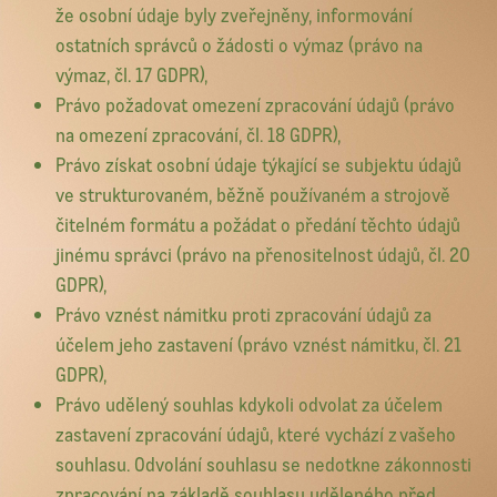
že osobní údaje byly zveřejněny, informování
ostatních správců o žádosti o výmaz (právo na
výmaz, čl. 17 GDPR),
Právo požadovat omezení zpracování údajů (právo
na omezení zpracování, čl. 18 GDPR),
Právo získat osobní údaje týkající se subjektu údajů
ve strukturovaném, běžně používaném a strojově
čitelném formátu a požádat o předání těchto údajů
jinému správci (právo na přenositelnost údajů, čl. 20
GDPR),
Právo vznést námitku proti zpracování údajů za
účelem jeho zastavení (právo vznést námitku, čl. 21
GDPR),
Právo udělený souhlas kdykoli odvolat za účelem
zastavení zpracování údajů, které vychází z vašeho
souhlasu. Odvolání souhlasu se nedotkne zákonnosti
zpracování na základě souhlasu uděleného před