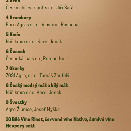
3 Křen
Český chřest spol. s.r.o., Jiří Šafář
4 Brambory
Euro Agras s.r.o., Vlastimil Rasocha
5 Kmín
Náš kmín s.r.o., Karel Jonák
6 Česnek
Česnekárna s.r.o., Roman Hurt
7 Okurky
ZOŠI Agro, s.r.o., Tomáš Zoufalý
8 Český modrý mák a bílý mák
Náš kmín s.r.o, Karel Jonák
9 Švestky
Agro Žlunice, Josef Myška
10 Bílé Víno Rinot, červené víno Nativa, šumivé víno
Neupery sekt