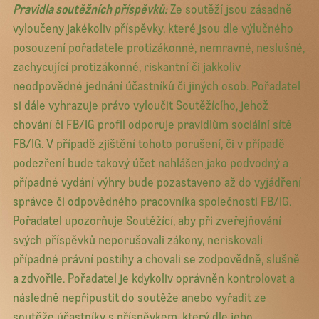
Pravidla soutěžních příspěvků:
Ze soutěží jsou zásadně
vyloučeny jakékoliv příspěvky, které jsou dle výlučného
posouzení pořadatele protizákonné, nemravné, neslušné,
zachycující protizákonné, riskantní či jakkoliv
neodpovědné jednání účastníků či jiných osob. Pořadatel
si dále vyhrazuje právo vyloučit Soutěžícího, jehož
chování či FB/IG profil odporuje pravidlům sociální sítě
FB/IG. V případě zjištění tohoto porušení, či v případě
podezření bude takový účet nahlášen jako podvodný a
případné vydání výhry bude pozastaveno až do vyjádření
správce či odpovědného pracovníka společnosti FB/IG.
Pořadatel upozorňuje Soutěžící, aby při zveřejňování
svých příspěvků neporušovali zákony, neriskovali
případné právní postihy a chovali se zodpovědně, slušně
a zdvořile. Pořadatel je kdykoliv oprávněn kontrolovat a
následně nepřipustit do soutěže anebo vyřadit ze
soutěže účastníky s příspěvkem, který dle jeho