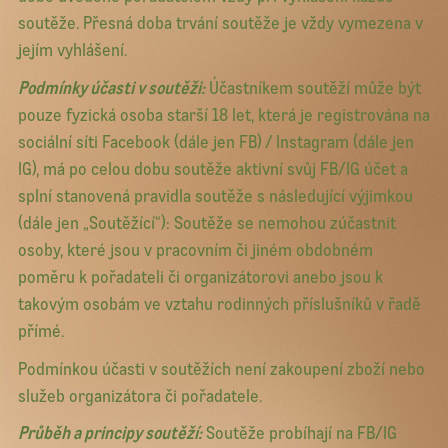
soutěže. Přesná doba trvání soutěže je vždy vymezena v
jejím vyhlášení.
Podmínky účasti v soutěži:
Účastníkem soutěží může být
pouze fyzická osoba starší 18 let, která je registrována na
sociální síti Facebook (dále jen FB) / Instagram (dále jen
IG), má po celou dobu soutěže aktivní svůj FB/IG účet a
splní stanovená pravidla soutěže s následující výjimkou
(dále jen „Soutěžící“): Soutěže se nemohou zúčastnit
osoby, které jsou v pracovním či jiném obdobném
poměru k pořadateli či organizátorovi anebo jsou k
takovým osobám ve vztahu rodinných příslušníků v řadě
přímé.
Podmínkou účasti v soutěžích není zakoupení zboží nebo
služeb organizátora či pořadatele.
Průběh a principy soutěží:
Soutěže probíhají na FB/IG