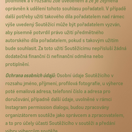
podmínek a v rozsahu zde uvedeném a že je zejména
oprávněn k udělení tohoto souhlasu pořadateli. V případě
další potřeby užití takového díla pořadatelem nad rámec
výše uvedený Soutěžící může být pořadatelem vyzván,
aby písemně potvrdil právo užití předmětného
autorského díla pořadatelem, pokud s takovým užitím
bude souhlasit. Za toto užití Soutěžícímu nepřísluší žádná
dodatečná finanční či nefinanční odměna nebo
protiplnění.
Ochrana osobních údajů:
Osobní údaje Soutěžícího v
rozsahu jméno, příjmení, profilová fotografie, u výherce
poté emailová adresa, telefonní číslo a adresa pro
doručování, případně další údaje, uvolněné v rámci
Instagram permission dialogu, budou zpracovány
organizátorem soutěže jako správcem a zpracovatelem,
a to pro účely účasti Soutěžícího v soutěži a předání
výhry výhercům soutěže.