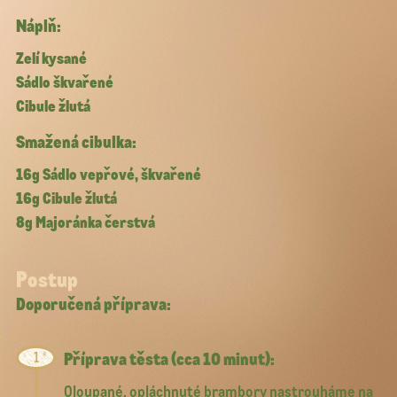
Náplň:
Zelí kysané
Sádlo škvařené
Cibule žlutá
Smažená cibulka:
16g Sádlo vepřové, škvařené
16g Cibule žlutá
8g Majoránka čerstvá
Postup
Doporučená příprava:
Příprava těsta (cca 10 minut):
Oloupané, opláchnuté brambory nastrouháme na