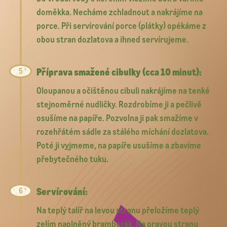
doměkka. Necháme zchladnout a nakrájíme na
porce. Při servírování porce (plátky) opékáme z
obou stran dozlatova a ihned servírujeme.
Příprava smažené cibulky (cca 10 minut):
Oloupanou a očištěnou cibuli nakrájíme na tenké
stejnoměrné nudličky. Rozdrobíme ji a pečlivě
osušíme na papíře. Pozvolna ji pak smažíme v
rozehřátém sádle za stálého míchání dozlatova.
Poté ji vyjmeme, na papíře usušíme a zbavíme
přebytečného tuku.
Servírování:
Na teplý talíř na levou stranu přeložíme teplý
zelím naplněný bramborák. Na pravou stranu