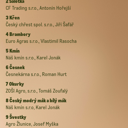
2 Šalotka
CF Trading s.r.o., Antonín Hořejší
3 Křen
Český chřest spol. s.r.o., Jiří Šafář
4 Brambory
Euro Agras s.r.o., Vlastimil Rasocha
5 Kmín
Náš kmín s.r.o., Karel Jonák
6 Česnek
Česnekárna s.r.o., Roman Hurt
7 Okurky
ZOŠI Agro, s.r.o., Tomáš Zoufalý
8 Český modrý mák a bílý mák
Náš kmín s.r.o, Karel Jonák
9 Švestky
Agro Žlunice, Josef Myška