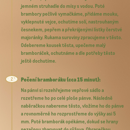
jemném struhadle do mísy s vodou. Poté
brambory pečlivě vymačkáme, přidáme mouku,
vyklepnuté vejce, ochutíme solí, nastrouhaným
česnekem, pepřem a překrájenými lístky čerstvé
majoránky. Rukama suroviny zpracujeme v těsto.
Odebereme kousek těsta, upečeme malý
bramboráček, ochutnáme a dle potřeby těsto
ještě dochutíme.
Pečení bramboráku (cca 15 minut):
Na pánvi si rozehřejeme vepřové sádlo a
rozetřeme ho po celé ploše pánve. Následně
naběračkou nabereme těsto, vložíme ho do pánve
a rovnoměrně ho rozprostřeme do výšky asi 5
mm. Poté bramborák opékáme, dokud se hrany
nezačnou zbarvovat do růžova. Obracečkou