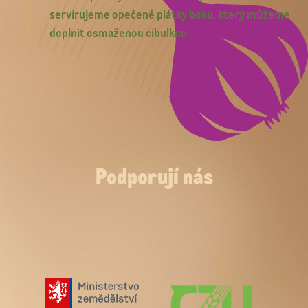
servírujeme opečené plátky boku, který můžeme
doplnit osmaženou cibulkou.
Podporují nás