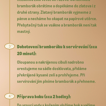
bramborák obrátíme a dopékáme do zlatova i z
druhé strany. Zlatavý bramborák vyjmeme z
pánve a necháme ho okapat na papírové utěrce.
Přebytečný tuk se vsákne a bramborák není tak
mastný.
Dohotovení bramboráku k servírování (cca
20 minut):
Oloupanou a nakrájenou cibuli nadrobno
orestujeme na sádle dosklovata, přidáme
překrájené kysané zelí a prohřejeme. Při
servírování jím plníme bramborák a přehneme.
Příprava boku (cca 2 hodiny):
Do vroucí vody s kořením vložíme bok a vaříme