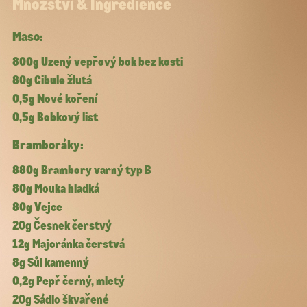
Množství & Ingredience
Maso:
800g Uzený vepřový bok bez kosti
80g Cibule žlutá
0,5g Nové koření
0,5g Bobkový list
Bramboráky:
880g Brambory varný typ B
80g Mouka hladká
80g Vejce
20g Česnek čerstvý
12g Majoránka čerstvá
8g Sůl kamenný
0,2g Pepř černý, mletý
20g Sádlo škvařené