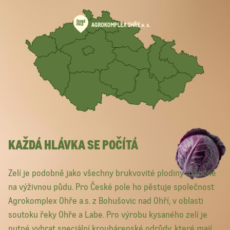
KAŽDÁ HLÁVKA SE POČÍTÁ
Zelí je podobně jako všechny brukvovité plodiny náročné
na výživnou půdu. Pro České pole ho pěstuje společnost
Agrokomplex Ohře a.s. z Bohušovic nad Ohří, v oblasti
soutoku řeky Ohře a Labe. Pro výrobu kysaného zelí je
nutné vybrat speciální krouhárenské odrůdy, které mají