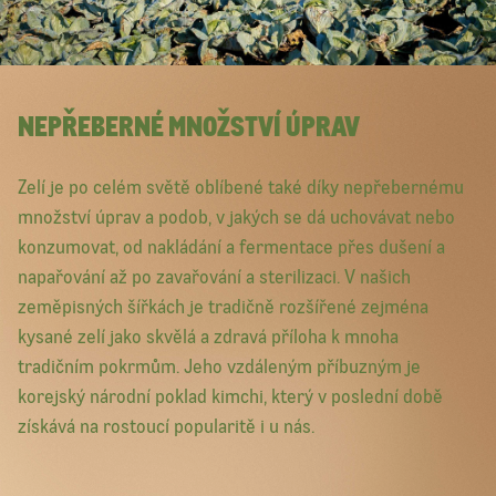
NEPŘEBERNÉ MNOŽSTVÍ ÚPRAV
Zelí je po celém světě oblíbené také díky nepřebernému
množství úprav a podob, v jakých se dá uchovávat nebo
konzumovat, od nakládání a fermentace přes dušení a
napařování až po zavařování a sterilizaci. V našich
zeměpisných šířkách je tradičně rozšířené zejména
kysané zelí jako skvělá a zdravá příloha k mnoha
tradičním pokrmům. Jeho vzdáleným příbuzným je
korejský národní poklad kimchi, který v poslední době
získává na rostoucí popularitě i u nás.