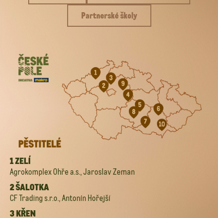
Partnerské školy
1 ZELÍ
Agrokomplex Ohře a.s., Jaroslav Zeman
2 ŠALOTKA
CF Trading s.r.o., Antonín Hořejší
3 KŘEN