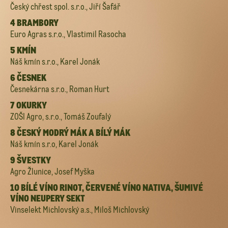
Český chřest spol. s.r.o., Jiří Šafář
4 BRAMBORY
Euro Agras s.r.o., Vlastimil Rasocha
5 KMÍN
Náš kmín s.r.o., Karel Jonák
6 ČESNEK
Česnekárna s.r.o., Roman Hurt
7 OKURKY
ZOŠI Agro, s.r.o., Tomáš Zoufalý
8 ČESKÝ MODRÝ MÁK A BÍLÝ MÁK
Náš kmín s.r.o, Karel Jonák
9 ŠVESTKY
Agro Žlunice, Josef Myška
10 BÍLÉ VÍNO RINOT, ČERVENÉ VÍNO NATIVA, ŠUMIVÉ
VÍNO NEUPERY SEKT
Vinselekt Michlovský a.s., Miloš Michlovský