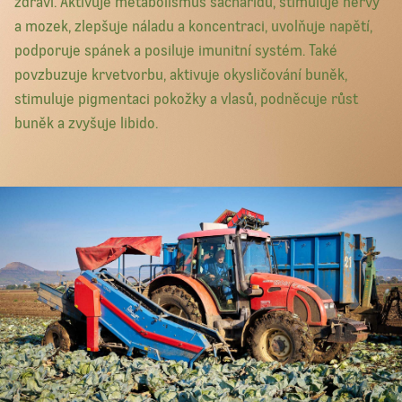
zdraví. Aktivuje metabolismus sacharidů, stimuluje nervy
a mozek, zlepšuje náladu a koncentraci, uvolňuje napětí,
podporuje spánek a posiluje imunitní systém. Také
povzbuzuje krvetvorbu, aktivuje okysličování buněk,
stimuluje pigmentaci pokožky a vlasů, podněcuje růst
buněk a zvyšuje libido.