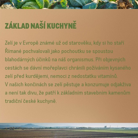
ZÁKLAD NAŠÍ KUCHYNĚ
Zelí je v Evropě známé už od starověku, kdy si ho staří
Římané pochvalovali jako pochoutku se spoustou
blahodárných účinků na náš organismus. Při objevných
cestách se dávní mořeplavci chránili požíváním kysaného
zelí před kurdějemi, nemoci z nedostatku vitamínů.
V našich končinách se zelí pěstuje a konzumuje odjakživa
a není tak divu, že patří k základním stavebním kamenům
tradiční české kuchyně.